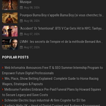
Musique
Aug 08, 2026
Pourquoi Burna Boy s’appelle Burna Boy (si vous cherchez bien, il y a un indice sur la photo) ?
Aug 08, 2026
‘Accident’ Or ‘Intentional’: BTS V Car Gets Hit In NYC; Taehyung's Road Accident Sparks Concern Among Fans
Aug 07, 2026
LVMH : les secrets de l'empire et de la méthode Bernard Arnault
Aug 07, 2026
POPULAR POSTS
Web Infomatrix Announces Free IT & SEO Summer Internship Program to
Empower Future Digital Professionals
Win, Place, Show Betting Explained: Complete Guide to Horse Racing
Wagers, Strategies & Payouts
Melbourne Families Embrace Pre-Paid Funeral Plans by Howard Squires
to Secure Legacy and Save Costs
Schneider Electric buys industrial-AI firm Cognite for $3.1bn
Sadler's Wells UK – Head of Digital Content and Audience Engagement