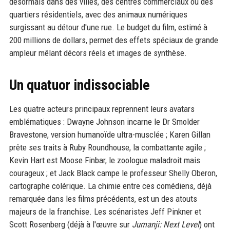
désormais dans des villes, des centres commerciaux ou des
quartiers résidentiels, avec des animaux numériques
surgissant au détour d'une rue. Le budget du film, estimé à
200 millions de dollars, permet des effets spéciaux de grande
ampleur mêlant décors réels et images de synthèse.
Un quatuor indissociable
Les quatre acteurs principaux reprennent leurs avatars
emblématiques : Dwayne Johnson incarne le Dr Smolder
Bravestone, version humanoïde ultra-musclée ; Karen Gillan
prête ses traits à Ruby Roundhouse, la combattante agile ;
Kevin Hart est Moose Finbar, le zoologue maladroit mais
courageux ; et Jack Black campe le professeur Shelly Oberon,
cartographe colérique. La chimie entre ces comédiens, déjà
remarquée dans les films précédents, est un des atouts
majeurs de la franchise. Les scénaristes Jeff Pinkner et
Scott Rosenberg (déjà à l'œuvre sur
Jumanji: Next Level
) ont