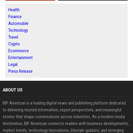
Health
Finance
Automobile
Technology
Travel
Crypto
Ecommerce
Entertainment
Legal
Press Release
ABOUT US
BIP American is a leading digital news and publishing platform dedicated
to delivering trusted information, expert perspectives, and meaningful
stories that shape conversations across industries. As a modern media
destination, BIP American connects readers with business developments,
market trends, technology innovations, lifestyle updates, and emerging