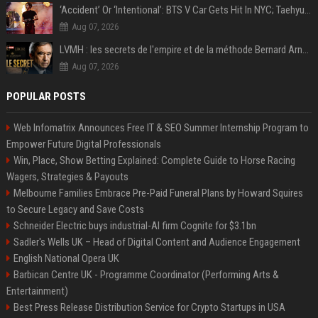
‘Accident’ Or ‘Intentional’: BTS V Car Gets Hit In NYC; Taehyung's Road Accident Sparks Concern Among Fans
Aug 07, 2026
LVMH : les secrets de l'empire et de la méthode Bernard Arnault
Aug 07, 2026
POPULAR POSTS
Web Infomatrix Announces Free IT & SEO Summer Internship Program to
Empower Future Digital Professionals
Win, Place, Show Betting Explained: Complete Guide to Horse Racing
Wagers, Strategies & Payouts
Melbourne Families Embrace Pre-Paid Funeral Plans by Howard Squires
to Secure Legacy and Save Costs
Schneider Electric buys industrial-AI firm Cognite for $3.1bn
Sadler's Wells UK – Head of Digital Content and Audience Engagement
English National Opera UK
Barbican Centre UK - Programme Coordinator (Performing Arts &
Entertainment)
Best Press Release Distribution Service for Crypto Startups in USA