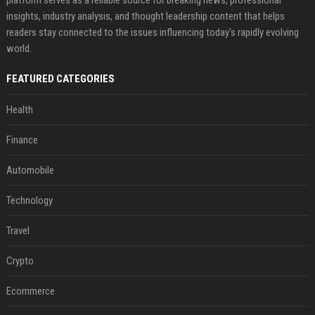
platform serves as a reliable source for breaking news, professional
insights, industry analysis, and thought leadership content that helps
readers stay connected to the issues influencing today's rapidly evolving
world.
FEATURED CATEGORIES
Health
Finance
Automobile
Technology
Travel
Crypto
Ecommerce