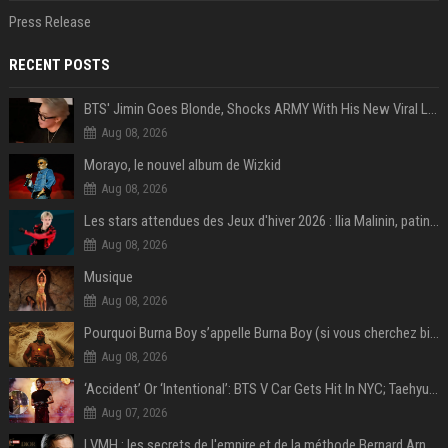
Press Release
RECENT POSTS
BTS' Jimin Goes Blonde, Shocks ARMY With His New Viral Look | Watch
Aug 08, 2026
Morayo, le nouvel album de Wizkid
Aug 08, 2026
Les stars attendues des Jeux d'hiver 2026 : Ilia Malinin, patinage artistique
Aug 08, 2026
Musique
Aug 08, 2026
Pourquoi Burna Boy s’appelle Burna Boy (si vous cherchez bien, il y a un indice sur la photo) ?
Aug 08, 2026
‘Accident’ Or ‘Intentional’: BTS V Car Gets Hit In NYC; Taehyung's Road Accident Sparks Concern Among Fans
Aug 07, 2026
LVMH : les secrets de l'empire et de la méthode Bernard Arnault